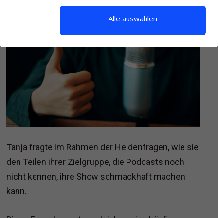
Alle auswählen
Tanja fragte im Rahmen der Heldenfragen, wie sie
den Teilen ihrer Zielgruppe, die Podcasts noch
nicht kennen, ihre Show schmackhaft machen
kann.