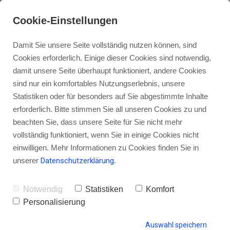
Cookie-Einstellungen
Damit Sie unsere Seite vollständig nutzen können, sind
Cookies erforderlich. Einige dieser Cookies sind notwendig,
damit unsere Seite überhaupt funktioniert, andere Cookies
sind nur ein komfortables Nutzungserlebnis, unsere
Wie mache ich meiner Zielgruppe
Statistiken oder für besonders auf Sie abgestimmte Inhalte
meinen Podcast schmackhaft?
erforderlich. Bitte stimmen Sie all unseren Cookies zu und
beachten Sie, dass unsere Seite für Sie nicht mehr
(#heldenfrage von Tanja)
vollständig funktioniert, wenn Sie in einige Cookies nicht
einwilligen. Mehr Informationen zu Cookies finden Sie in
unserer
Datenschutzerklärung
.
von Gordon Schönwälder
17. Juli 2018
0
Notwendig
Statistiken
Komfort
Personalisierung
Auswahl speichern
HINTERLASSE EINEN KOMMENTAR