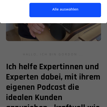
Alle auswählen
HALLO, ICH BIN GORDON ...
Ich helfe Expertinnen und
Experten dabei, mit ihrem
eigenen Podcast die
idealen Kunden