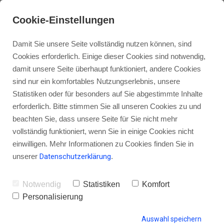
Cookie-Einstellungen
Damit Sie unsere Seite vollständig nutzen können, sind
Cookies erforderlich. Einige dieser Cookies sind notwendig,
damit unsere Seite überhaupt funktioniert, andere Cookies
sind nur ein komfortables Nutzungserlebnis, unsere
Zencastr für Interviews: Am Ende
Statistiken oder für besonders auf Sie abgestimmte Inhalte
leider eine bittere Enttäuschung
erforderlich. Bitte stimmen Sie all unseren Cookies zu und
beachten Sie, dass unsere Seite für Sie nicht mehr
(und ein paar Alternativen)
vollständig funktioniert, wenn Sie in einige Cookies nicht
einwilligen. Mehr Informationen zu Cookies finden Sie in
unserer
Datenschutzerklärung
.
von Gordon Schönwälder
20. Februar 2018
23
Notwendig
Statistiken
Komfort
Personalisierung
Auswahl speichern
HINTERLASSE EINEN KOMMENTAR