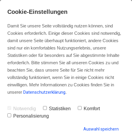
Cookie-Einstellungen
Damit Sie unsere Seite vollständig nutzen können, sind
Cookies erforderlich. Einige dieser Cookies sind notwendig,
damit unsere Seite überhaupt funktioniert, andere Cookies
sind nur ein komfortables Nutzungserlebnis, unsere
Wie du das optimale Podcast-
Statistiken oder für besonders auf Sie abgestimmte Inhalte
Mindset bekommst mit Dr. Stefan
erforderlich. Bitte stimmen Sie all unseren Cookies zu und
beachten Sie, dass unsere Seite für Sie nicht mehr
Polten
vollständig funktioniert, wenn Sie in einige Cookies nicht
einwilligen. Mehr Informationen zu Cookies finden Sie in
unserer
Datenschutzerklärung
.
von Gordon Schönwälder
01. Juni 2015
0
Notwendig
Statistiken
Komfort
Personalisierung
Auswahl speichern
HINTERLASSE EINEN KOMMENTAR