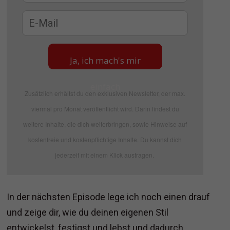
Ja, ich mach's mir
einfach
Zusätzlich erhältst du den exklusiven Newsletter, der max.
viermal pro Monat veröffentlicht wird. Darin findest du
weitere Inhalte, die dich weiterbringen, sowie Hinweise auf
kostenfreie und kostenpflichtige Inhalte. Du kannst dich
jederzeit mit einem Klick austragen.
In der nächsten Episode lege ich noch einen drauf
und zeige dir, wie du deinen eigenen Stil
entwickelst, festigst und lebst und dadurch