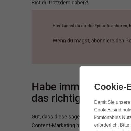
Bist du trotzdem dabei?!
Hier kannst du dir die Episode anhören, 
Wenn du magst, abonniere den P
Habe immer guten Co
Cookie-E
das richtig gute Zeug
Damit Sie unsere 
Cookies sind notw
Gut, dass diese sagenumwobenen „hochwert
komfortables Nutz
Content-Marketing hat, ist für dich vermut
erforderlich. Bit