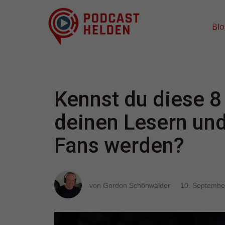
Bl
Kennst du diese 8
deinen Lesern un
Fans werden?
von Gordon Schönwälder
10. Septembe