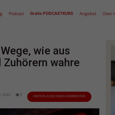
og
Podcast
Angebot
Über 
Gratis PODCASTKURS
 Wege, wie aus
d Zuhörern wahre
r 2015
3
HINTERLASSE EINEN KOMMENTAR