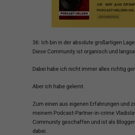
KENNST DU DIESE 8 WEGE, WIE AUS DEIN
PODCAST-HELDEN ON A
MARKETING UND VERT
ABONNIEREN
36: Ich bin in der absolute großartigen La
Diese Community ist organisch und lang
Dabei habe ich nicht immer alles richtig ge
Aber ich habe gelernt.
Zum einen aus eigenen Erfahrungen und z
meinem Podcast-Partner-in-crime Vladislav
Community geschaffen und ist als Blogge
dabei.