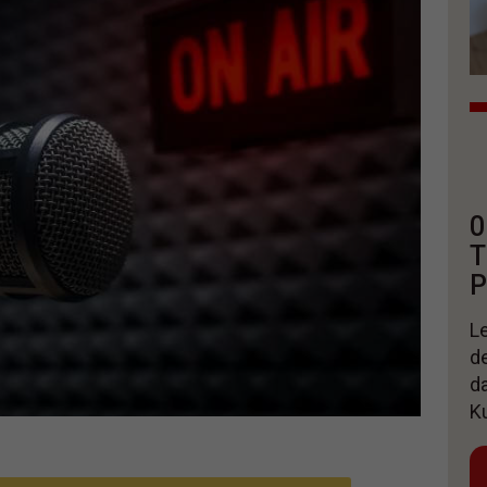
0
T
P
Le
d
d
K