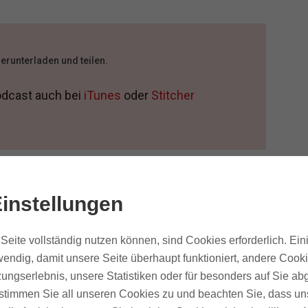
herunterladen und teilen.
odcast auch bei
iTunes
oder
Stitcher
ntent am Start – aber
instellungen
!
Seite vollständig nutzen können, sind Cookies erforderlich. Ein
endig, damit unsere Seite überhaupt funktioniert, andere Cooki
ige Content“ einen positiven Effekt auf dein
ungserlebnis, unsere Statistiken oder für besonders auf Sie ab
lich jetzt auch nichts neues. Aber was genau
te stimmen Sie all unseren Cookies zu und beachten Sie, dass uns