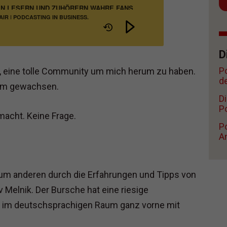
EN LESERN UND ZUHÖRERN WAHRE FANS WERDEN?
IR | PODCASTING IN BUSINESS,
RIEB
D
P
ge, eine tolle Community um mich herum zu haben.
d
sam gewachsen.
D
Po
macht. Keine Frage.
Po
A
um anderen durch die Erfahrungen und Tipps von
 Melnik. Der Bursche hat eine riesige
r im deutschsprachigen Raum ganz vorne mit