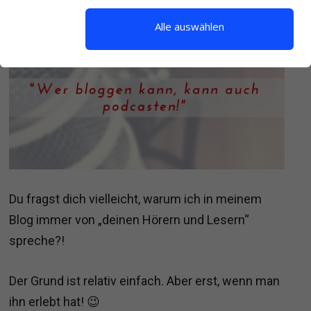
Alle auswählen
Du fragst dich vielleicht, warum ich in meinem
Blog immer von „deinen Hörern und Lesern“
spreche?!
Der Grund ist relativ einfach. Aber erst, wenn man
ihn erlebt hat! 😉