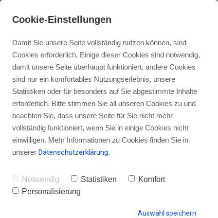
Cookie-Einstellungen
Damit Sie unsere Seite vollständig nutzen können, sind
Cookies erforderlich. Einige dieser Cookies sind notwendig,
damit unsere Seite überhaupt funktioniert, andere Cookies
sind nur ein komfortables Nutzungserlebnis, unsere
„Wer bloggen kann, kann auch
Statistiken oder für besonders auf Sie abgestimmte Inhalte
podcasten!“
erforderlich. Bitte stimmen Sie all unseren Cookies zu und
beachten Sie, dass unsere Seite für Sie nicht mehr
vollständig funktioniert, wenn Sie in einige Cookies nicht
einwilligen. Mehr Informationen zu Cookies finden Sie in
unserer
Datenschutzerklärung
.
von Gordon Schönwälder
25. Januar 2015
9
Notwendig
Statistiken
Komfort
Personalisierung
HINTERLASSE EINEN KOMMENTAR
Auswahl speichern