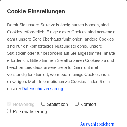
Cookie-Einstellungen
Damit Sie unsere Seite vollständig nutzen können, sind
Cookies erforderlich. Einige dieser Cookies sind notwendig,
damit unsere Seite überhaupt funktioniert, andere Cookies
sind nur ein komfortables Nutzungserlebnis, unsere
Was ist ein Podcast? Ausführlich
Statistiken oder für besonders auf Sie abgestimmte Inhalte
und verständlich erklärt
erforderlich. Bitte stimmen Sie all unseren Cookies zu und
beachten Sie, dass unsere Seite für Sie nicht mehr
vollständig funktioniert, wenn Sie in einige Cookies nicht
einwilligen. Mehr Informationen zu Cookies finden Sie in
unserer
Datenschutzerklärung
.
von Gordon Schönwälder
06. August 2021
1
Notwendig
Statistiken
Komfort
Personalisierung
HINTERLASSE EINEN KOMMENTAR
Auswahl speichern