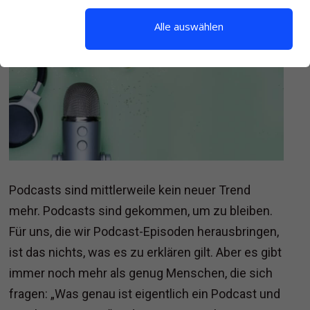
Alle auswählen
Podcasts sind mittlerweile kein neuer Trend
mehr. Podcasts sind gekommen, um zu bleiben.
Für uns, die wir Podcast-Episoden herausbringen,
ist das nichts, was es zu erklären gilt. Aber es gibt
immer noch mehr als genug Menschen, die sich
fragen: „Was genau ist eigentlich ein Podcast und