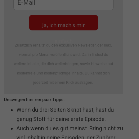
Ja, ich mach's mir
einfach
Zusätzlich erhältst du den exklusiven Newsletter, der max.
viermal pro Monat veröffentlicht wird. Darin findest du
weitere Inhalte, die dich weiterbringen, sowie Hinweise auf
kostenfreie und kostenpflichtige Inhalte. Du kannst dich
jederzeit mit einem Klick austragen.
Deswegen hier ein paar Tipps:
Wenn du drei Seiten Skript hast, hast du
genug Stoff für deine erste Episode.
Auch wenn du es gut meinst. Bring nicht zu
viel Inhalt in deine Episoden, der Zuhörer