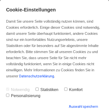
Cookie-Einstellungen
Damit Sie unsere Seite vollständig nutzen können, sind
Cookies erforderlich. Einige dieser Cookies sind notwendig,
damit unsere Seite überhaupt funktioniert, andere Cookies
sind nur ein komfortables Nutzungserlebnis, unsere
Was ist die optimale
Statistiken oder für besonders auf Sie abgestimmte Inhalte
Mindestlänge deines Podcasts?
erforderlich. Bitte stimmen Sie all unseren Cookies zu und
beachten Sie, dass unsere Seite für Sie nicht mehr
vollständig funktioniert, wenn Sie in einige Cookies nicht
einwilligen. Mehr Informationen zu Cookies finden Sie in
unserer
Datenschutzerklärung
.
von Gordon Schönwälder
12. Juni 2014
7
Notwendig
Statistiken
Komfort
Personalisierung
HINTERLASSE EINEN KOMMENTAR
Auswahl speichern