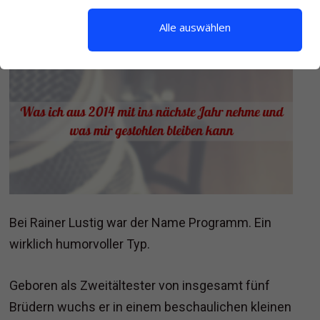
Alle auswählen
Bei Rainer Lustig war der Name Programm. Ein
wirklich humorvoller Typ.
Geboren als Zweitältester von insgesamt fünf
Brüdern wuchs er in einem beschaulichen kleinen