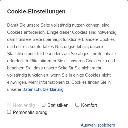
Cookie-Einstellungen
Damit Sie unsere Seite vollständig nutzen können, sind
Cookies erforderlich. Einige dieser Cookies sind notwendig,
damit unsere Seite überhaupt funktioniert, andere Cookies
sind nur ein komfortables Nutzungserlebnis, unsere
Was ich aus 2014 mit ins nächste
Statistiken oder für besonders auf Sie abgestimmte Inhalte
Jahr nehme und was mir
erforderlich. Bitte stimmen Sie all unseren Cookies zu und
beachten Sie, dass unsere Seite für Sie nicht mehr
gestohlen bleiben kann
vollständig funktioniert, wenn Sie in einige Cookies nicht
einwilligen. Mehr Informationen zu Cookies finden Sie in
unserer
Datenschutzerklärung
.
von Gordon Schönwälder
20. Dezember 2014
42
Notwendig
Statistiken
Komfort
Personalisierung
Auswahl speichern
HINTERLASSE EINEN KOMMENTAR