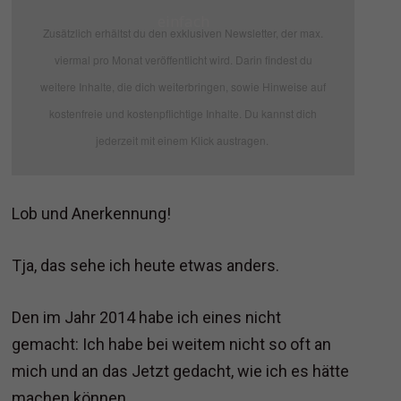
einfach
Zusätzlich erhältst du den exklusiven Newsletter, der max.
viermal pro Monat veröffentlicht wird. Darin findest du
weitere Inhalte, die dich weiterbringen, sowie Hinweise auf
kostenfreie und kostenpflichtige Inhalte. Du kannst dich
jederzeit mit einem Klick austragen.
Lob und Anerkennung!
Tja, das sehe ich heute etwas anders.
Den im Jahr 2014 habe ich eines nicht
gemacht: Ich habe bei weitem nicht so oft an
mich und an das Jetzt gedacht, wie ich es hätte
machen können.