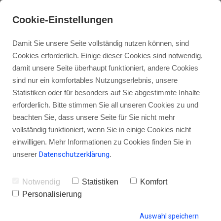
Cookie-Einstellungen
Damit Sie unsere Seite vollständig nutzen können, sind
Cookies erforderlich. Einige dieser Cookies sind notwendig,
damit unsere Seite überhaupt funktioniert, andere Cookies
sind nur ein komfortables Nutzungserlebnis, unsere
Veränderungen im Podcast
Statistiken oder für besonders auf Sie abgestimmte Inhalte
einfach durchziehen! - Ein
erforderlich. Bitte stimmen Sie all unseren Cookies zu und
beachten Sie, dass unsere Seite für Sie nicht mehr
Interview mit Kerstin Wemheuer
vollständig funktioniert, wenn Sie in einige Cookies nicht
einwilligen. Mehr Informationen zu Cookies finden Sie in
unserer
Datenschutzerklärung
.
von Gordon Schönwälder
17. Februar 2018
2
Notwendig
Statistiken
Komfort
Personalisierung
Auswahl speichern
HINTERLASSE EINEN KOMMENTAR