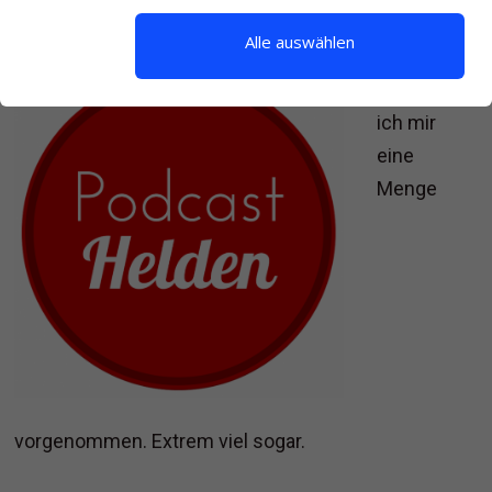
Alle auswählen
Heute
habe
ich mir
eine
Menge
vorgenommen. Extrem viel sogar.