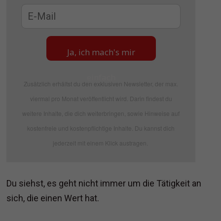
Ja, ich mach's mir
einfach
Zusätzlich erhältst du den exklusiven Newsletter, der max.
viermal pro Monat veröffentlicht wird. Darin findest du
weitere Inhalte, die dich weiterbringen, sowie Hinweise auf
kostenfreie und kostenpflichtige Inhalte. Du kannst dich
jederzeit mit einem Klick austragen.
Du siehst, es geht nicht immer um die Tätigkeit an
sich, die einen Wert hat.