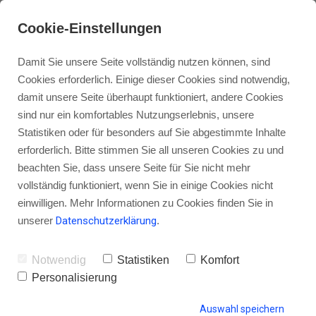
Cookie-Einstellungen
Damit Sie unsere Seite vollständig nutzen können, sind
Cookies erforderlich. Einige dieser Cookies sind notwendig,
damit unsere Seite überhaupt funktioniert, andere Cookies
sind nur ein komfortables Nutzungserlebnis, unsere
[Story] Wie du noch heute das
Statistiken oder für besonders auf Sie abgestimmte Inhalte
Geld bekommst, das du wert bist
erforderlich. Bitte stimmen Sie all unseren Cookies zu und
beachten Sie, dass unsere Seite für Sie nicht mehr
vollständig funktioniert, wenn Sie in einige Cookies nicht
einwilligen. Mehr Informationen zu Cookies finden Sie in
unserer
Datenschutzerklärung
.
von Gordon Schönwälder
17. November 2014
33
Notwendig
Statistiken
Komfort
Personalisierung
HINTERLASSE EINEN KOMMENTAR
Auswahl speichern