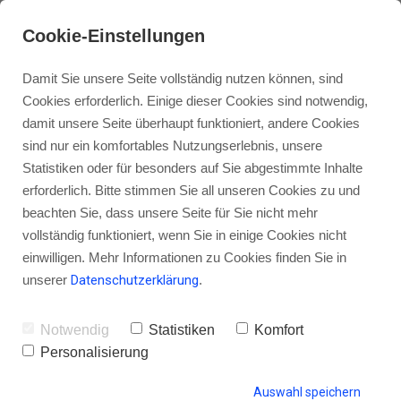
Cookie-Einstellungen
Damit Sie unsere Seite vollständig nutzen können, sind
Cookies erforderlich. Einige dieser Cookies sind notwendig,
damit unsere Seite überhaupt funktioniert, andere Cookies
sind nur ein komfortables Nutzungserlebnis, unsere
Spare Zeit, Geld und Ärger als
Statistiken oder für besonders auf Sie abgestimmte Inhalte
Podcaster mit diesen beiden
erforderlich. Bitte stimmen Sie all unseren Cookies zu und
beachten Sie, dass unsere Seite für Sie nicht mehr
Tipps
vollständig funktioniert, wenn Sie in einige Cookies nicht
einwilligen. Mehr Informationen zu Cookies finden Sie in
unserer
Datenschutzerklärung
.
von Gordon Schönwälder
16. Februar 2018
7
Notwendig
Statistiken
Komfort
Personalisierung
Auswahl speichern
HINTERLASSE EINEN KOMMENTAR