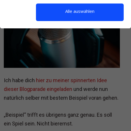
Alle auswählen
Ich habe dich
hier zu meiner spinnerten Idee
dieser Blogparade eingeladen
und werde nun
natürlich selber mit bestem Beispiel voran gehen.
„Beispiel“ trifft es übrigens ganz genau. Es soll
ein Spiel sein. Nicht bierernst.