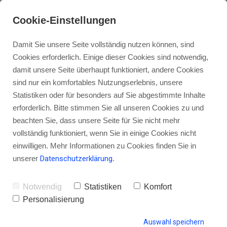
Cookie-Einstellungen
Damit Sie unsere Seite vollständig nutzen können, sind
Cookies erforderlich. Einige dieser Cookies sind notwendig,
damit unsere Seite überhaupt funktioniert, andere Cookies
sind nur ein komfortables Nutzungserlebnis, unsere
Heute lasse ich die Hosen runter
Statistiken oder für besonders auf Sie abgestimmte Inhalte
– Mein Beitrag zur Blogparade
erforderlich. Bitte stimmen Sie all unseren Cookies zu und
beachten Sie, dass unsere Seite für Sie nicht mehr
vollständig funktioniert, wenn Sie in einige Cookies nicht
einwilligen. Mehr Informationen zu Cookies finden Sie in
unserer
Datenschutzerklärung
.
von Gordon Schönwälder
22. September 2015
2
Notwendig
Statistiken
Komfort
Personalisierung
HINTERLASSE EINEN KOMMENTAR
Auswahl speichern