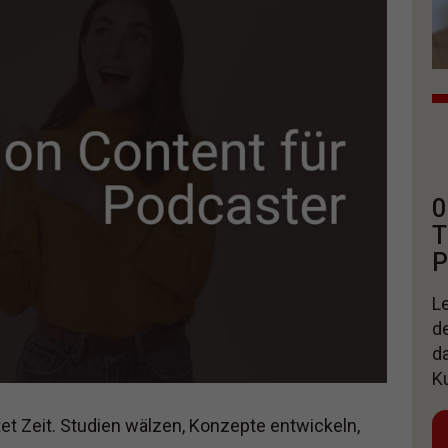
0
T
P
Le
d
d
K
 Zeit. Studien wälzen, Konzepte entwickeln,