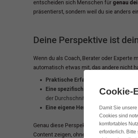
entscheiden sich Menschen für
genau de
präsentierst, sondern weil du sie anders ei
Deine Perspektive ist de
Wenn du als Coach, Berater oder Experte m
automatisch etwas mit, das andere nicht h
Praktische Erfahrung
aus X Kundenco
Eine spezifische Zielgruppe
mit ande
Cookie-E
der Durchschnitt
Eine eigene Herangehensweise
– str
Damit Sie unsere 
Cookies sind notw
komfortables Nutz
Genau diese Perspektive macht den Unters
erforderlich. Bit
Content zeigen, ohne jedes Mal bei Null a