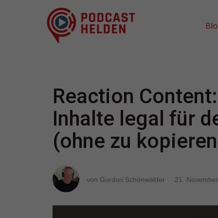
Bl
Reaction Content
Inhalte legal für 
(ohne zu kopieren
von Gordon Schönwälder
21. November