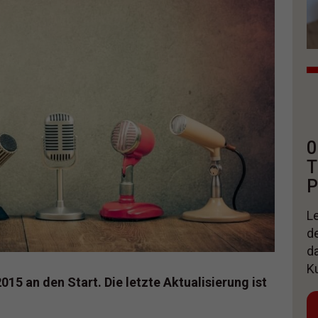
0
T
P
Le
d
d
K
015 an den Start. Die letzte Aktualisierung ist