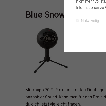
nicht mehr vollstä
Informationen zu 
Blue Snowball - Der E
Notwendig
Mit knapp 70 EUR ein sehr gutes Einsteig
passabler Sound. Kann man für den Preis d
du dich jetzt vielleicht fragen.