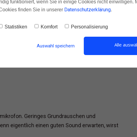
ndig funktioniert, wenn Sie in einige Cookies nicht einwilligen.
Datenschutzerklärung
Cookies finden Sie in unserer
.
insteiger
Statistiken
Komfort
Personalisierung
Alle auswä
Auswahl speichern
ermikrofon. Geringes Grundrauschen und
enn eigentlich einen guten Sound erwarten, wirst