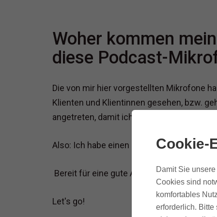
Woher kommen meine
diese Podcast-Mikro
Die von mir hier vorgestellten Mikrofone ha
Klienten und Klientinnen gesehen, bzw. ge
angetreten, damit ich dein Bullsxxt-Filter bin
Cookie-E
Also: Ich habe einen Ruf zu verlieren.
Damit Sie unsere 
Bereit für eine gute Aufnahme?
Cookies sind notw
komfortables Nutz
Let's go!
erforderlich. Bit