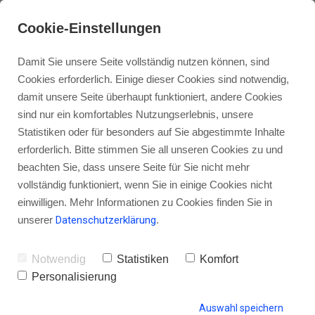
Cookie-Einstellungen
Damit Sie unsere Seite vollständig nutzen können, sind
Cookies erforderlich. Einige dieser Cookies sind notwendig,
damit unsere Seite überhaupt funktioniert, andere Cookies
sind nur ein komfortables Nutzungserlebnis, unsere
Besser ranken in den iTunes-
Statistiken oder für besonders auf Sie abgestimmte Inhalte
Charts: Die Audio-Qualität deiner
erforderlich. Bitte stimmen Sie all unseren Cookies zu und
beachten Sie, dass unsere Seite für Sie nicht mehr
Show
vollständig funktioniert, wenn Sie in einige Cookies nicht
einwilligen. Mehr Informationen zu Cookies finden Sie in
unserer
Datenschutzerklärung
.
von Gordon Schönwälder
17. August 2016
10
Notwendig
Statistiken
Komfort
Personalisierung
Auswahl speichern
HINTERLASSE EINEN KOMMENTAR