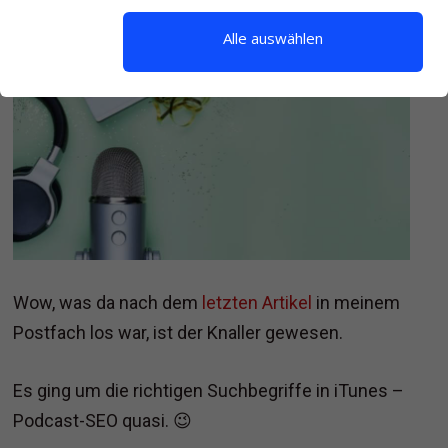
Alle auswählen
Wow, was da nach dem
letzten Artikel
in meinem
Postfach los war, ist der Knaller gewesen.
Es ging um die richtigen Suchbegriffe in iTunes –
Podcast-SEO quasi. 😉