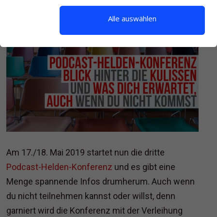
HINTERLASSE EINEN KOMMENTAR
Alle auswählen
Am 17./18. Mai 2019 startet nun die dritte
Podcast-Helden-Konferenz
und es gibt eine
Menge spannende Infos drumherum. Auch wenn
du nicht teilnehmen kannst oder willst, denn
garniert wird die Konferenz mit der Verleihung