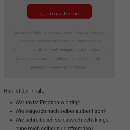
Ja, ich mach's mir
einfach
Zusätzlich erhältst du den exklusiven Newsletter, der max.
viermal pro Monat veröffentlicht wird. Darin findest du
weitere Inhalte, die dich weiterbringen, sowie Hinweise auf
kostenfreie und kostenpflichtige Inhalte. Du kannst dich
jederzeit mit einem Klick austragen.
Hier ist der Inhalt:
Warum ist Emotion wichtig?
Wie zeige ich mich selber authentisch?
Wie schreibe ich so, dass ich echt klinge
ohne mich selber zu entfremden?