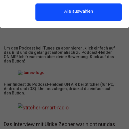
Alle auswählen
Hier kannst du dir die Episode direkt anhören.
Um den Podcast bei iTunes zu abonnieren, klick einfach auf
das Bild und du gelangst automatisch zu Podcast-Helden
ON AIR! Ich freue mich über deine Bewertung. Klick auf das
den Button!
Hier findest du Podcast-Helden ON AIR bei Stitcher (für PC,
Android und iOS). Um loszulegen, drückst du einfach auf
den Button.
Das Interview mit Ulrike Zecher war nicht nur das