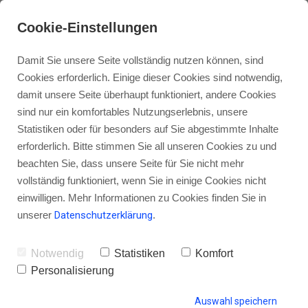
Cookie-Einstellungen
Damit Sie unsere Seite vollständig nutzen können, sind
Cookies erforderlich. Einige dieser Cookies sind notwendig,
damit unsere Seite überhaupt funktioniert, andere Cookies
sind nur ein komfortables Nutzungserlebnis, unsere
[Podcast] Echtheit, Emotion und
Statistiken oder für besonders auf Sie abgestimmte Inhalte
Sichtbarkeit mit Ulrike Zecher
erforderlich. Bitte stimmen Sie all unseren Cookies zu und
beachten Sie, dass unsere Seite für Sie nicht mehr
vollständig funktioniert, wenn Sie in einige Cookies nicht
einwilligen. Mehr Informationen zu Cookies finden Sie in
unserer
Datenschutzerklärung
.
von Gordon Schönwälder
26. September 2014
12
Notwendig
Statistiken
Komfort
Personalisierung
HINTERLASSE EINEN KOMMENTAR
Auswahl speichern