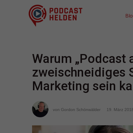
Bl
Warum „Podcast a
zweischneidiges S
Marketing sein k
von Gordon Schönwälder
19. März 201