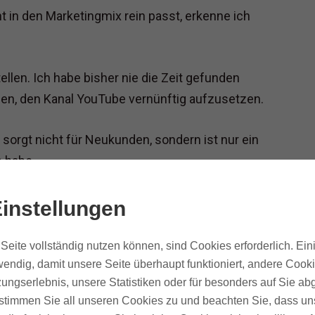
t in den Marketingmix rein passt, erkenne ich
tellen. Ich habe bisher nie die Zeit gefunden
en, den Kanal YouTube vernünftig aufzusetzen.
 sorgt nicht für Neukunden, sondern ist nur ein
 habe.
cht unter Podcast-Helden, sondern unter
instellungen
Seite vollständig nutzen können, sind Cookies erforderlich. Ein
endig, damit unsere Seite überhaupt funktioniert, andere Cooki
ungserlebnis, unsere Statistiken oder für besonders auf Sie ab
te stimmen Sie all unseren Cookies zu und beachten Sie, dass uns