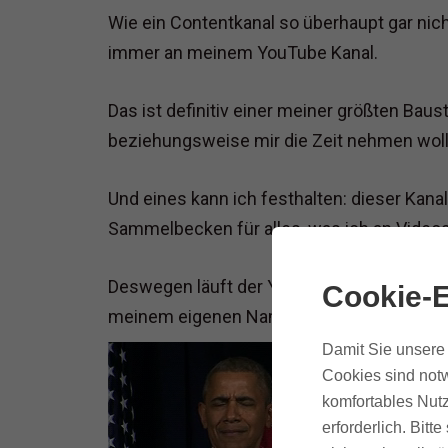
Wie ein Contentkanal so überhaupt gar nich
immer an meinem YouTube Kanal.
Das ist definitiv einer meiner größten Baus
beziehungsweise mir die Zeit nehmen woll
Und eines kann ich festhalten: dieser Kanal
Sammelbecken für alles, was ich an Videos
Deswegen läuft der YouTube-Kanal auch ni
Cookie-E
meinem eigenen Namen.
Damit Sie unsere 
Cookies sind notw
komfortables Nutz
erforderlich. Bit