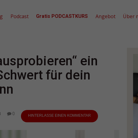
og
Podcast
Angebot
Über 
Gratis PODCASTKURS
usprobieren“ ein
chwert für dein
ann
8
0
HINTERLASSE EINEN KOMMENTAR