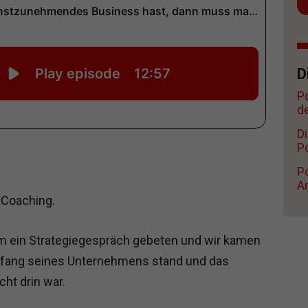
D
P
d
D
Po
Po
A
m Coaching.
m ein Strategiegespräch gebeten und wir kamen
Anfang seines Unternehmens stand und das
cht drin war.