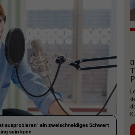
0
T
P
Le
d
d
K