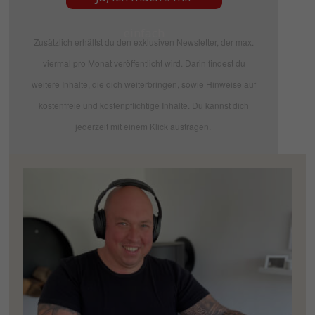
einfach
Zusätzlich erhältst du den exklusiven Newsletter, der max.
viermal pro Monat veröffentlicht wird. Darin findest du
weitere Inhalte, die dich weiterbringen, sowie Hinweise auf
kostenfreie und kostenpflichtige Inhalte. Du kannst dich
jederzeit mit einem Klick austragen.