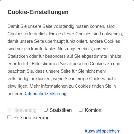
Cookie-Einstellungen
Damit Sie unsere Seite vollständig nutzen können, sind
Cookies erforderlich. Einige dieser Cookies sind notwendig,
damit unsere Seite überhaupt funktioniert, andere Cookies
sind nur ein komfortables Nutzungserlebnis, unsere
PHOA014 – Der erste Mitmach-
Statistiken oder für besonders auf Sie abgestimmte Inhalte
Podcast – Wie du deine Hörer mit
erforderlich. Bitte stimmen Sie all unseren Cookies zu und
beachten Sie, dass unsere Seite für Sie nicht mehr
Speak Pipe zu Wort kommen
vollständig funktioniert, wenn Sie in einige Cookies nicht
lässt
einwilligen. Mehr Informationen zu Cookies finden Sie in
unserer
Datenschutzerklärung
.
Notwendig
Statistiken
Komfort
von Gordon Schönwälder
05. April 2015
0
Personalisierung
Auswahl speichern