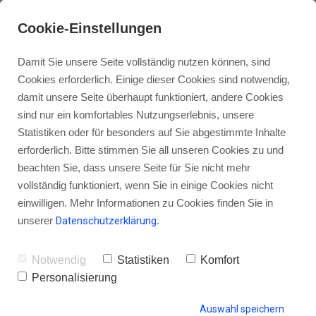
Cookie-Einstellungen
Damit Sie unsere Seite vollständig nutzen können, sind
Cookies erforderlich. Einige dieser Cookies sind notwendig,
damit unsere Seite überhaupt funktioniert, andere Cookies
sind nur ein komfortables Nutzungserlebnis, unsere
PHOA011 – Warum du als
Statistiken oder für besonders auf Sie abgestimmte Inhalte
erfolgreicher Podcaster keine
erforderlich. Bitte stimmen Sie all unseren Cookies zu und
beachten Sie, dass unsere Seite für Sie nicht mehr
Rampensau sein musst mit
vollständig funktioniert, wenn Sie in einige Cookies nicht
Natalie Schnack
einwilligen. Mehr Informationen zu Cookies finden Sie in
unserer
Datenschutzerklärung
.
Notwendig
Statistiken
Komfort
von Gordon Schönwälder
27. Januar 2015
8
Personalisierung
Auswahl speichern