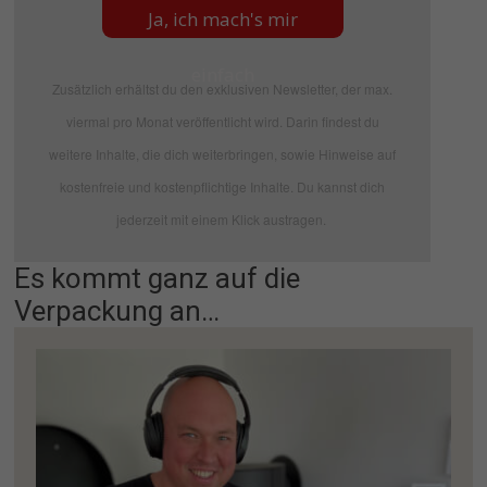
Ja, ich mach's mir
einfach
Zusätzlich erhältst du den exklusiven Newsletter, der max.
viermal pro Monat veröffentlicht wird. Darin findest du
weitere Inhalte, die dich weiterbringen, sowie Hinweise auf
kostenfreie und kostenpflichtige Inhalte. Du kannst dich
jederzeit mit einem Klick austragen.
Es kommt ganz auf die
Verpackung an…