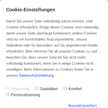
Cookie-Einstellungen
Damit Sie unsere Seite vollständig nutzen können, sind
Cookies erforderlich. Einige dieser Cookies sind notwendig,
damit unsere Seite überhaupt funktioniert, andere Cookies
sind nur ein komfortables Nutzungserlebnis, unsere
PHOA003 – Wie du deinen
Statistiken oder für besonders auf Sie abgestimmte Inhalte
Podcast mit Geschichten zum
erforderlich. Bitte stimmen Sie all unseren Cookies zu und
beachten Sie, dass unsere Seite für Sie nicht mehr
Leben erweckst
vollständig funktioniert, wenn Sie in einige Cookies nicht
einwilligen. Mehr Informationen zu Cookies finden Sie in
unserer
Datenschutzerklärung
.
von Gordon Schönwälder
21. September 2014
0
Notwendig
Statistiken
Komfort
Personalisierung
Auswahl speichern
HINTERLASSE EINEN KOMMENTAR