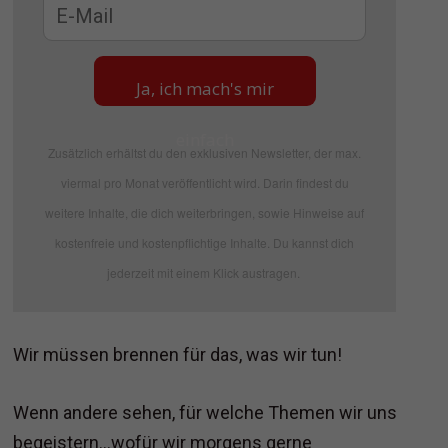
Ja, ich mach's mir
einfach
Zusätzlich erhältst du den exklusiven Newsletter, der max.
viermal pro Monat veröffentlicht wird. Darin findest du
weitere Inhalte, die dich weiterbringen, sowie Hinweise auf
kostenfreie und kostenpflichtige Inhalte. Du kannst dich
jederzeit mit einem Klick austragen.
Wir müssen brennen für das, was wir tun!
Wenn andere sehen, für welche Themen wir uns
begeistern…wofür wir morgens gerne