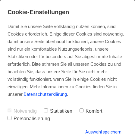
Cookie-Einstellungen
Damit Sie unsere Seite vollständig nutzen können, sind
Cookies erforderlich. Einige dieser Cookies sind notwendig,
damit unsere Seite überhaupt funktioniert, andere Cookies
sind nur ein komfortables Nutzungserlebnis, unsere
Personal Branding – Wie du zur
Statistiken oder für besonders auf Sie abgestimmte Inhalte
unverkennbaren Marke werden
erforderlich. Bitte stimmen Sie all unseren Cookies zu und
beachten Sie, dass unsere Seite für Sie nicht mehr
kannst
vollständig funktioniert, wenn Sie in einige Cookies nicht
einwilligen. Mehr Informationen zu Cookies finden Sie in
unserer
Datenschutzerklärung
.
von Gordon Schönwälder
17. Dezember 2014
2
Notwendig
Statistiken
Komfort
Personalisierung
Auswahl speichern
HINTERLASSE EINEN KOMMENTAR