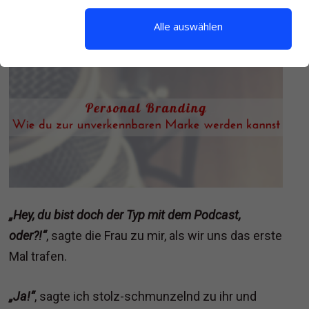
Alle auswählen
„Hey, du bist doch der Typ mit dem Podcast,
oder?!“
, sagte die Frau zu mir, als wir uns das erste
Mal trafen.
„Ja!“
, sagte ich stolz-schmunzelnd zu ihr und