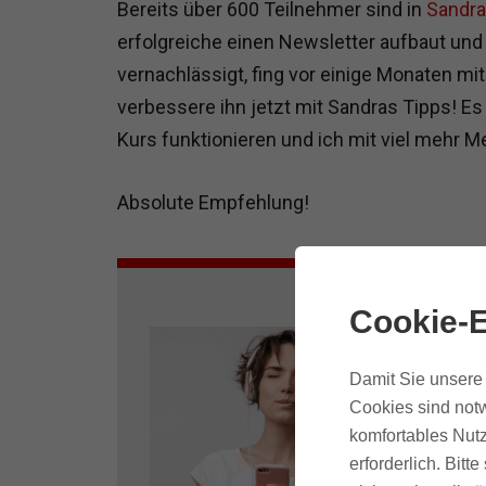
Bereits über 600 Teilnehmer sind in
Sandra
erfolgreiche einen Newsletter aufbaut und 
vernachlässigt, fing vor einige Monaten m
verbessere ihn jetzt mit Sandras Tipps! Es
Kurs funktionieren und ich mit viel mehr M
Absolute Empfehlung!
Cookie-E
Damit Sie unsere 
Cookies sind notw
komfortables Nutz
erforderlich. Bit