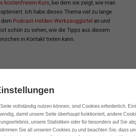
s kostenfreiem Kurs
, bei dem sie zeigt, wie man
optimiert. Ich habe dieses Thema viel zu lange
it dem
Podcast-Helden-Werkzeuggürtel
an und
 ist schön zu sehen, wie die Tipps aus diesem
enschen in Kontakt treten kann.
instellungen
Dieser Blog ist
Seite vollständig nutzen können, sind Cookies erforderlich. Ein
endig, damit unsere Seite überhaupt funktioniert, andere Cooki
riesig. Willst du
ungserlebnis, unsere Statistiken oder für besonders auf Sie ab
Zeit sparen und ein
te stimmen Sie all unseren Cookies zu und beachten Sie, dass uns