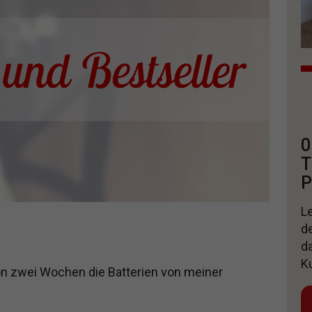
0
T
P
Le
d
d
K
on zwei Wochen die Batterien von meiner