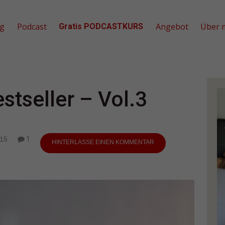
og
Podcast
Angebot
Über 
Gratis PODCASTKURS
tseller – Vol.3
015
1
HINTERLASSE EINEN KOMMENTAR