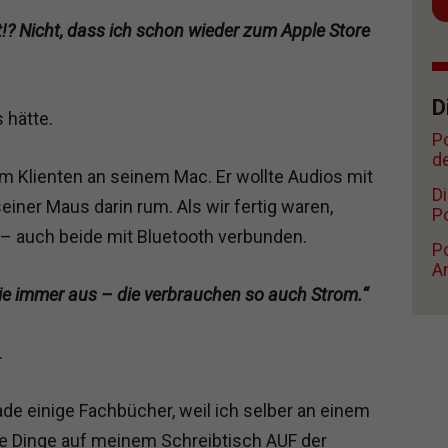
!? Nicht, dass ich schon wieder zum Apple Store
D
s hätte.
P
d
nem Klienten an seinem Mac. Er wollte Audios mit
D
ner Maus darin rum. Als wir fertig waren,
Po
 – auch beide mit Bluetooth verbunden.
Po
A
die immer aus – die verbrauchen so auch Strom.“
.
de einige Fachbücher, weil ich selber an einem
die Dinge auf meinem Schreibtisch AUF der