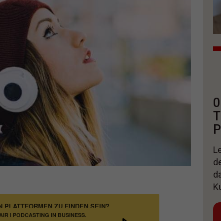
0
T
P
Le
d
d
K
PLATTFORMEN ZU FINDEN SEIN?
IR | PODCASTING IN BUSINESS,