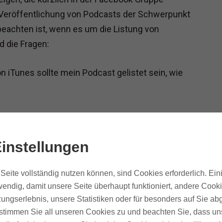
r Veröffentlichung von Podcasts der Schwerpunkt
beachten ist, wenn es um die Listung von
d die Fragen:
n iTunes sollte mein Podcast gelistet sein, wie
zu finden zu sein in allen möglichen Podcast-
ch nur auf iTunes fokussieren und wie sieht es
instellungen
 auch ein bisschen größer sind wie Stitcher oder
Seite vollständig nutzen können, sind Cookies erforderlich. Ein
endig, damit unsere Seite überhaupt funktioniert, andere Cooki
ungserlebnis, unsere Statistiken oder für besonders auf Sie ab
te stimmen Sie all unseren Cookies zu und beachten Sie, dass uns