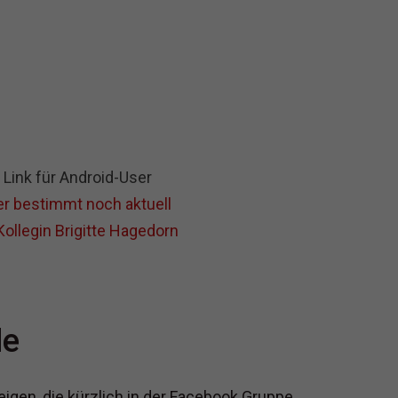
 Link für Android-User
er bestimmt noch aktuell
ollegin Brigitte Hagedorn
de
eigen, die kürzlich in der Facebook Gruppe