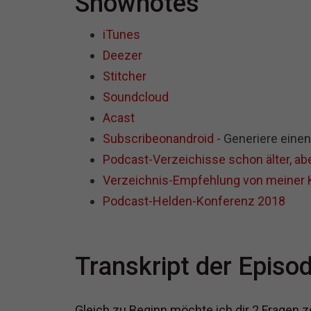
Shownotes
iTunes
Deezer
Stitcher
Soundcloud
Acast
Subscribeonandroid
- Generiere einen
Podcast-Verzeichisse schon älter, ab
Verzeichnis-Empfehlung von meiner K
Podcast-Helden-Konferenz 2018
Transkript der Episo
Gleich zu Beginn möchte ich dir 2 Fragen z