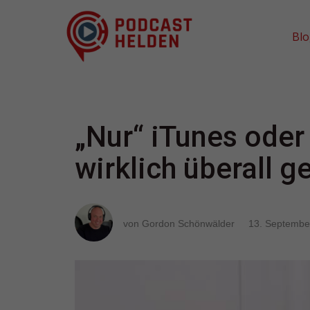
Bl
„Nur“ iTunes oder
wirklich überall ge
von Gordon Schönwälder
13. Septembe