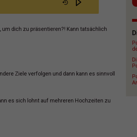
RIEB
, um dich zu präsentieren?! Kann tatsächlich
D
P
d
D
Po
dere Ziele verfolgen und dann kann es sinnvoll
Po
A
wann es sich lohnt auf mehreren Hochzeiten zu