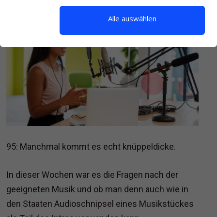
Alle auswählen
95: Manchmal kommt es echt knüppeldicke.
In dieser Wochen war es die Fragen nach der
geeigneten Musik und ob man denn auch wie in
den Staaten Audioschnipsel eines Musikstückes