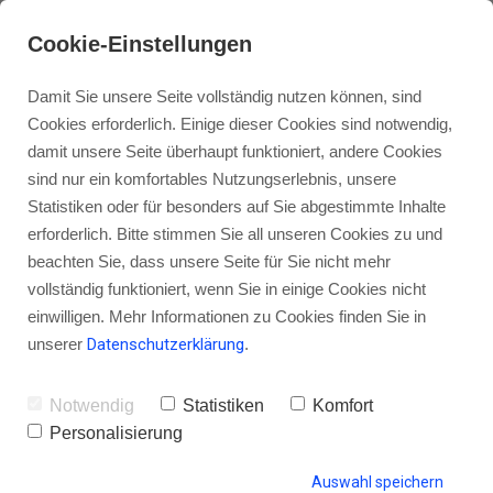
Cookie-Einstellungen
Damit Sie unsere Seite vollständig nutzen können, sind
Cookies erforderlich. Einige dieser Cookies sind notwendig,
damit unsere Seite überhaupt funktioniert, andere Cookies
sind nur ein komfortables Nutzungserlebnis, unsere
Musik im Podcast: Warum du
Statistiken oder für besonders auf Sie abgestimmte Inhalte
höllisch aufpassen musst, welche
erforderlich. Bitte stimmen Sie all unseren Cookies zu und
beachten Sie, dass unsere Seite für Sie nicht mehr
Musik du nimmst
vollständig funktioniert, wenn Sie in einige Cookies nicht
einwilligen. Mehr Informationen zu Cookies finden Sie in
unserer
Datenschutzerklärung
.
von Gordon Schönwälder
14. Juli 2017
2
Notwendig
Statistiken
Komfort
Personalisierung
Auswahl speichern
HINTERLASSE EINEN KOMMENTAR