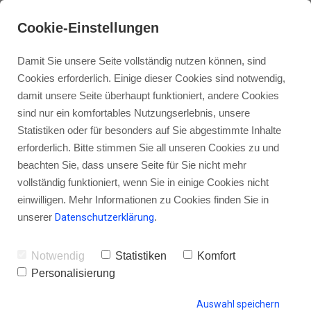
Cookie-Einstellungen
Damit Sie unsere Seite vollständig nutzen können, sind
Cookies erforderlich. Einige dieser Cookies sind notwendig,
damit unsere Seite überhaupt funktioniert, andere Cookies
sind nur ein komfortables Nutzungserlebnis, unsere
So nutzt du Multiplikatoren, um
Statistiken oder für besonders auf Sie abgestimmte Inhalte
deinen Podcast bekannter zu
erforderlich. Bitte stimmen Sie all unseren Cookies zu und
beachten Sie, dass unsere Seite für Sie nicht mehr
machen
vollständig funktioniert, wenn Sie in einige Cookies nicht
einwilligen. Mehr Informationen zu Cookies finden Sie in
unserer
Datenschutzerklärung
.
von Gordon Schönwälder
14. Juli 2016
6
Notwendig
Statistiken
Komfort
Personalisierung
Auswahl speichern
HINTERLASSE EINEN KOMMENTAR