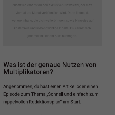
einfach
Zusätzlich erhältst du den exklusiven Newsletter, der max.
viermal pro Monat veröffentlicht wird. Darin findest du
weitere Inhalte, die dich weiterbringen, sowie Hinweise auf
kostenfreie und kostenpflichtige Inhalte. Du kannst dich
jederzeit mit einem Klick austragen.
Was ist der genaue Nutzen von
Multiplikatoren?
Angenommen, du hast einen Artikel oder einen
Episode zum Thema „Schnell und einfach zum
rappelvollen Redaktionsplan“ am Start.