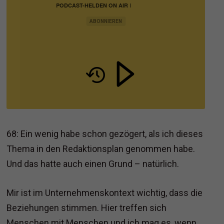
PODCAST-HELDEN ON AIR |
PODCASTING IN BUSINESS,
MARKETING UND VERTRIEB
ABONNIEREN
68: Ein wenig habe schon gezögert, als ich dieses
Thema in den Redaktionsplan genommen habe.
Und das hatte auch einen Grund – natürlich.
Mir ist im Unternehmenskontext wichtig, dass die
Beziehungen stimmen. Hier treffen sich
Menschen mit Menschen und ich mag es, wenn