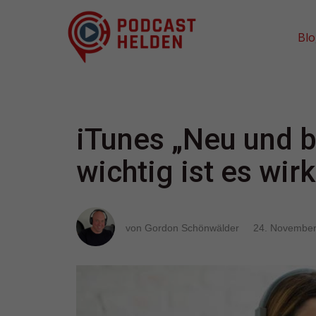
Bl
iTunes „Neu und 
wichtig ist es wirk
von Gordon Schönwälder
24. November