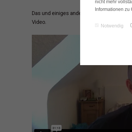
nicht mehr vollstä
Informationen zu 
Das und einiges anderes beleuchte ich in
Video.
Notwendig