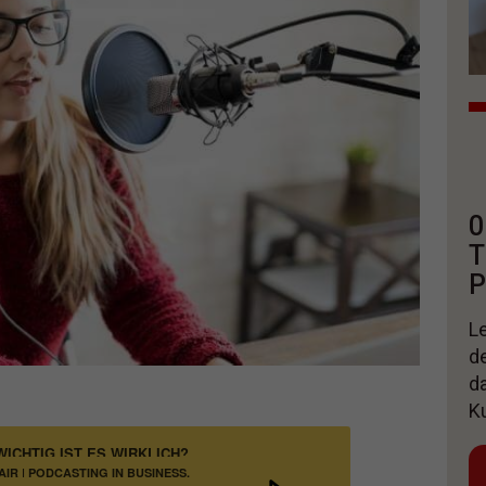
0
T
P
Le
d
d
K
CHTIG IST ES WIRKLICH?
IR | PODCASTING IN BUSINESS,