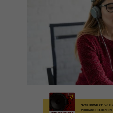
ITUNES „NEU UND BEACHTENSWERT: WIE WI
PODCAST-HELDEN ON A