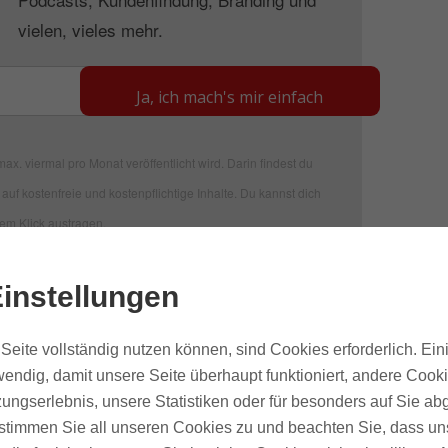
vielen, vieles mehr.
Ja, ich mach's mir einfach
ax. viermal pro Monat veröffentlicht wird. Darin findest du
auf kostenfreie und kostenpflichtige Inhalte. Du kannst dich
nem Klick austragen.
instellungen
i iTunes nicht allzu wichtig zu nehmen:
n regelmäßig Episoden, die in NUB gelistet sind
Seite vollständig nutzen können, sind Cookies erforderlich. Ein
ngen von iTunes zu finden bist – du hast
endig, damit unsere Seite überhaupt funktioniert, andere Cooki
ungserlebnis, unsere Statistiken oder für besonders auf Sie ab
r
te stimmen Sie all unseren Cookies zu und beachten Sie, dass uns
onaten Blindflug zum absoluten Knaller werden