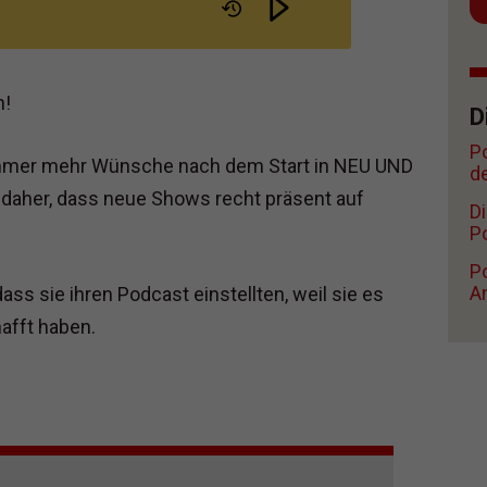
RIEB
n!
D
P
immer mehr Wünsche nach dem Start in NEU UND
d
her, dass neue Shows recht präsent auf
D
Po
Po
A
ass sie ihren Podcast einstellten, weil sie es
fft haben.