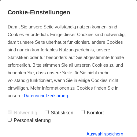
Cookie-Einstellungen
Damit Sie unsere Seite vollständig nutzen können, sind
Cookies erforderlich. Einige dieser Cookies sind notwendig,
damit unsere Seite überhaupt funktioniert, andere Cookies
sind nur ein komfortables Nutzungserlebnis, unsere
Besser ranken in den iTunes-
Statistiken oder für besonders auf Sie abgestimmte Inhalte
Charts: Der Inhalt macht den
erforderlich. Bitte stimmen Sie all unseren Cookies zu und
beachten Sie, dass unsere Seite für Sie nicht mehr
Unterschied
vollständig funktioniert, wenn Sie in einige Cookies nicht
einwilligen. Mehr Informationen zu Cookies finden Sie in
unserer
Datenschutzerklärung
.
von Gordon Schönwälder
26. August 2016
1
Notwendig
Statistiken
Komfort
Personalisierung
Auswahl speichern
HINTERLASSE EINEN KOMMENTAR