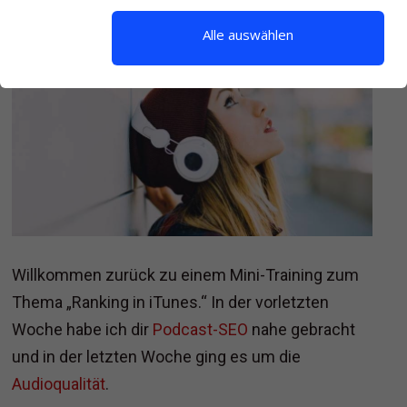
Alle auswählen
Willkommen zurück zu einem Mini-Training zum
Thema „Ranking in iTunes.“ In der vorletzten
Woche habe ich dir
Podcast-SEO
nahe gebracht
und in der letzten Woche ging es um die
Audioqualität
.