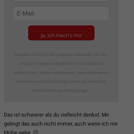
Ja, ich mach's mir
einfach
Zusätzlich erhältst du den exklusiven Newsletter, der max.
viermal pro Monat veröffentlicht wird. Darin findest du
weitere Inhalte, die dich weiterbringen, sowie Hinweise auf
kostenfreie und kostenpflichtige Inhalte. Du kannst dich
jederzeit mit einem Klick austragen.
Das ist schwerer als du vielleicht denkst. Mir
gelingt das auch nicht immer, auch wenn ich mir
Mühe gebe. 😉