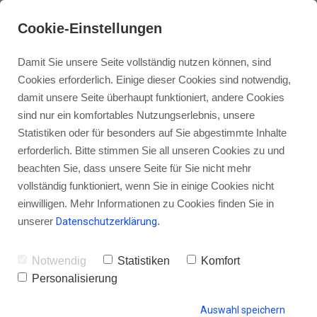
Cookie-Einstellungen
Damit Sie unsere Seite vollständig nutzen können, sind
Cookies erforderlich. Einige dieser Cookies sind notwendig,
damit unsere Seite überhaupt funktioniert, andere Cookies
sind nur ein komfortables Nutzungserlebnis, unsere
Investiere in deinen Podcast:
Statistiken oder für besonders auf Sie abgestimmte Inhalte
Warum ein Cover und deine
erforderlich. Bitte stimmen Sie all unseren Cookies zu und
beachten Sie, dass unsere Seite für Sie nicht mehr
Musik Geld kosten dürfen
vollständig funktioniert, wenn Sie in einige Cookies nicht
einwilligen. Mehr Informationen zu Cookies finden Sie in
unserer
Datenschutzerklärung
.
von Gordon Schönwälder
19. September 2017
0
Notwendig
Statistiken
Komfort
Personalisierung
Auswahl speichern
HINTERLASSE EINEN KOMMENTAR