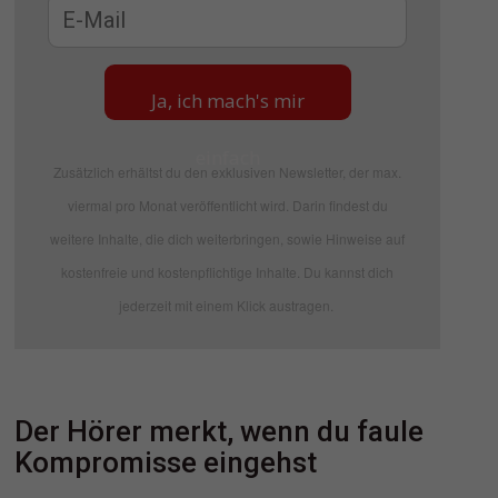
Ja, ich mach's mir
einfach
Zusätzlich erhältst du den exklusiven Newsletter, der max.
viermal pro Monat veröffentlicht wird. Darin findest du
weitere Inhalte, die dich weiterbringen, sowie Hinweise auf
kostenfreie und kostenpflichtige Inhalte. Du kannst dich
jederzeit mit einem Klick austragen.
Der Hörer merkt, wenn du faule
Kompromisse eingehst