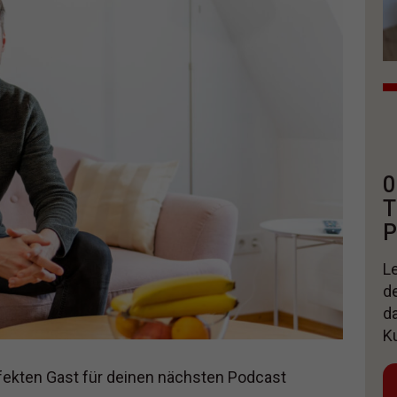
0
T
P
Le
d
d
K
ekten Gast für deinen nächsten Podcast