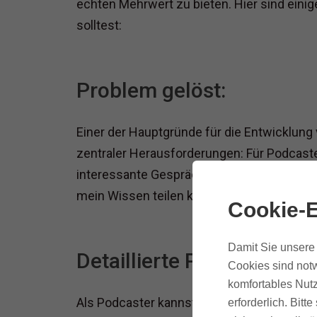
echten Mehrwert zu bieten. Hier sind eini
solltest:
Problem gelöst:
Einer der Hauptgründe für die Entwicklung
zentraler Herausforderungen: Für Podcaste
interessante Gesprächspartner Für Experte
mein Wissen teilen kann?
Cookie-E
Damit Sie unsere 
Detaillierte Profile:
Cookies sind notw
komfortables Nutz
Als Podcaster kannst du ein umfassendes P
erforderlich. Bit