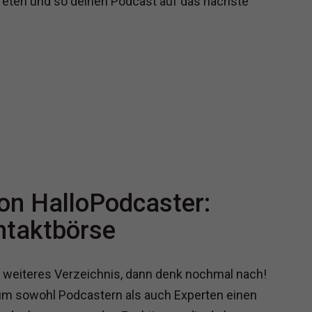
reten und so deinen Podcast auf das nächste
on HalloPodcaster:
ntaktbörse
n weiteres Verzeichnis, dann denk nochmal nach!
, um sowohl Podcastern als auch Experten einen