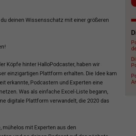
e du deinen Wissensschatz mit einer größeren
D
P
en!
d
D
der Köpfe hinter HalloPodcaster, haben wir
Po
er einzigartigen Plattform erhalten. Die Idee kam
Po
A
eit erkannte, Podcastern und Experten eine
rnetzen. Was als einfache Excel-Liste begann,
e digitale Plattform verwandelt, die 2020 das
e, mühelos mit Experten aus den