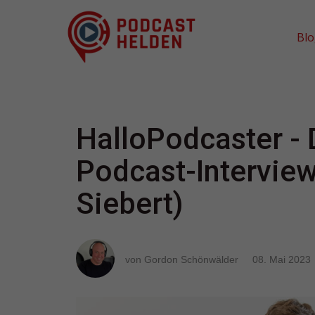
Bl
HalloPodcaster - 
Podcast-Interview
Siebert)
von Gordon Schönwälder
08. Mai 2023