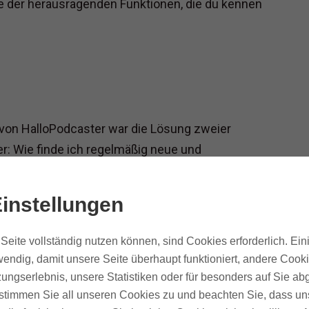
ge der herausragenden Funktionen, die du kennen
 von HalloPodcaster war die Lösung zweier
r: Wie finde ich regelmäßig neue und
n: Wo kann ich Podcasts finden, in denen ich
instellungen
Seite vollständig nutzen können, sind Cookies erforderlich. Ein
endig, damit unsere Seite überhaupt funktioniert, andere Cooki
ungserlebnis, unsere Statistiken oder für besonders auf Sie ab
rofil erstellen, um deinen Podcast und dich
te stimmen Sie all unseren Cookies zu und beachten Sie, dass uns