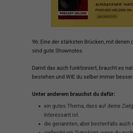
SO ERSTELLST DU HERAUSRAGENDE SHOW
PODCAST-HELDEN ON A
MARKETING UND VERT
ABONNIEREN
96: Eine der stärksten Brücken, mit denen 
sind gute Shownotes.
Damit das auch funktioniert, braucht es n
bestehen und WIE du selber immer bessere
Unter anderem brauchst du dafür:
ein gutes Thema, dass auf deine Zie
interessant ist.
die genannten, aber bestenfalls auch
vielleicht ein Transkript, wenn du auc