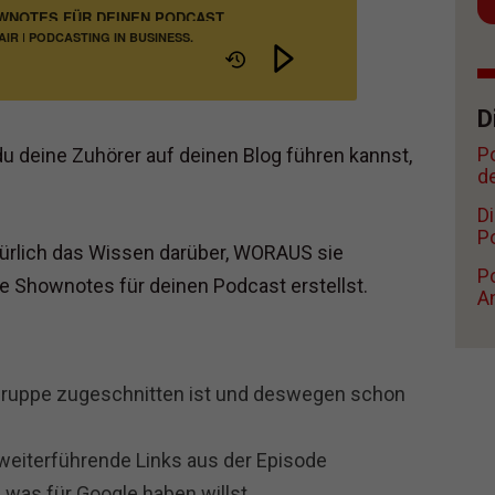
NOTES FÜR DEINEN PODCAST
IR | PODCASTING IN BUSINESS,
RIEB
D
P
du deine Zuhörer auf deinen Blog führen kannst,
d
D
Po
atürlich das Wissen darüber, WORAUS sie
Po
 Shownotes für deinen Podcast erstellst.
A
lgruppe zugeschnitten ist und deswegen schon
 weiterführende Links aus der Episode
h was für Google haben willst