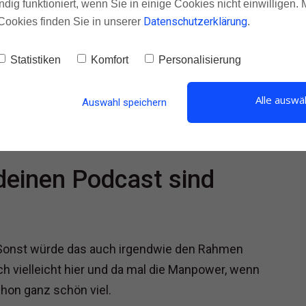
ndig funktioniert, wenn Sie in einige Cookies nicht einwilligen.
meinem Kurs was zum Thema Shownotes, aber ich
Datenschutzerklärung
Cookies finden Sie in unserer
.
ieben. Total verrückt eigentlich, total verrückt.
Statistiken
Komfort
Personalisierung
um Thema „Wie mache ich gute, großartige,
 Und da liebe Leute, da steckt eine Menge drin,
Alle auswä
Auswahl speichern
deinen Podcast sind
Sonst würde das auch irgendwie den Rahmen
 vielleicht hier und da mal die Manpower, wenn
chon ganz schön viel.