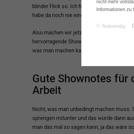
nicht mehr vollstä
blinder Flick so. Ich habe glaube ich in 
Informationen zu 
habe da noch nie einen Artikel drüber geschr
Notwendig
Also machen wir jetzt hier eine Episode z
hervorragende Shownotes für den Podcast“.
was man machen kann.
Gute Shownotes für 
Arbeit
Nicht, was man unbedingt machen muss. 
sprengen mitunter und das würde dann auch
man das mal so sagen kann, ja das wäre s