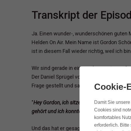
Transkript der Episo
Ja. Einen wunder-, wunderschönen guten 
Helden On Air. Mein Name ist Gordon Schönw
ist in diesem Fall wieder richtig, weil ich bi
Wir sind gerade in einer sehr spontanen Ses
Der Daniel Sprügel vom Sports Maniac Podc
Cookie-E
Frage gestellt und sagte:
"
Hey Gordon, ich sitze hier gerade mit jema
Damit Sie unsere 
Cookies sind notw
gehört und ich konnte bei dir im Blog und im
komfortables Nutz
erforderlich. Bit
Und das hat er gesagt so und dann muss ich