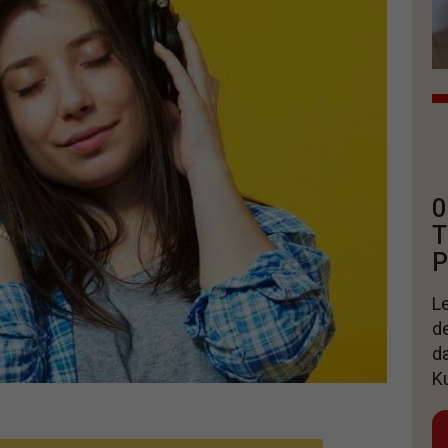
0
T
P
Le
d
d
K