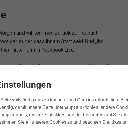
de
Morgen und willkommen zurück zu Podcast-
älder, super, dass ihr am Start seid. Und „ihr“
n hier mitten drin in Facebook Live.
sion, zehn, zwölf Leute. Und das ist richtig cool.
ast, der hat heute in der Facebook-Gruppe eine
instellungen
ndem und wir diskutieren, was in gute Shownotes
Seite vollständig nutzen können, sind Cookies erforderlich. Ein
endig, damit unsere Seite überhaupt funktioniert, andere Cooki
 Podcast irgendwie nichts finden."
ungserlebnis, unsere Statistiken oder für besonders auf Sie ab
te stimmen Sie all unseren Cookies zu und beachten Sie, dass uns
 die wohl mal schreiben. Und das ist echt so ein