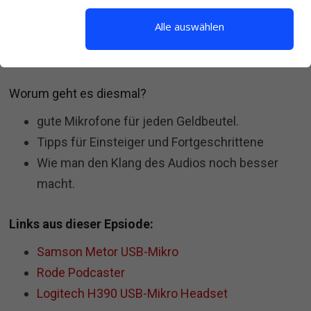
Alle auswählen
Hier kannst du dir die Episode direkt anhören
Worum geht es diesmal?
gute Mikrofone für jeden Geldbeutel.
Tipps für Einsteiger und Fortgeschrittene
Wie man den Klang des Audios noch besser
macht.
Links aus dieser Epsiode:
Samson Metor USB-Mikro
Rode Podcaster
Logitech H390 USB-Mikro Headset