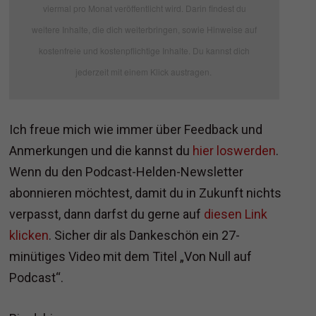
viermal pro Monat veröffentlicht wird. Darin findest du
weitere Inhalte, die dich weiterbringen, sowie Hinweise auf
kostenfreie und kostenpflichtige Inhalte. Du kannst dich
jederzeit mit einem Klick austragen.
Ich freue mich wie immer über Feedback und
Anmerkungen und die kannst du
hier loswerden
.
Wenn du den Podcast-Helden-Newsletter
abonnieren möchtest, damit du in Zukunft nichts
verpasst, dann darfst du gerne auf
diesen Link
klicken
. Sicher dir als Dankeschön ein 27-
minütiges Video mit dem Titel „Von Null auf
Podcast“.