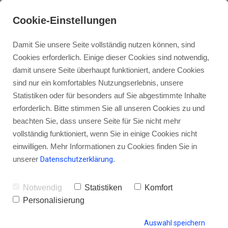
Cookie-Einstellungen
Damit Sie unsere Seite vollständig nutzen können, sind
Cookies erforderlich. Einige dieser Cookies sind notwendig,
damit unsere Seite überhaupt funktioniert, andere Cookies
sind nur ein komfortables Nutzungserlebnis, unsere
[Podcast] Das richtige Mikrofon
Statistiken oder für besonders auf Sie abgestimmte Inhalte
und wie du es am besten einsetzt
erforderlich. Bitte stimmen Sie all unseren Cookies zu und
beachten Sie, dass unsere Seite für Sie nicht mehr
vollständig funktioniert, wenn Sie in einige Cookies nicht
einwilligen. Mehr Informationen zu Cookies finden Sie in
unserer
Datenschutzerklärung
.
von Gordon Schönwälder
14. September 2014
6
Notwendig
Statistiken
Komfort
Personalisierung
HINTERLASSE EINEN KOMMENTAR
Auswahl speichern