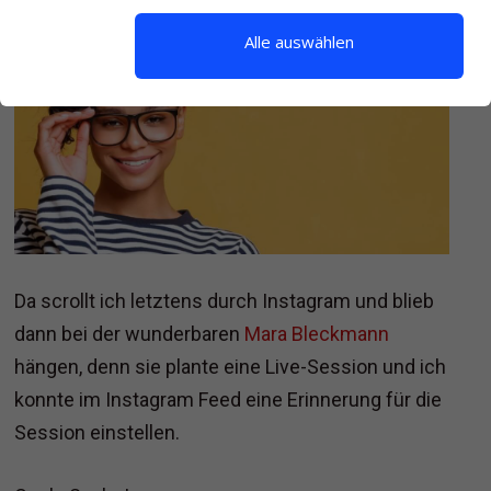
Alle auswählen
Da scrollt ich letztens durch Instagram und blieb
dann bei der wunderbaren
Mara Bleckmann
hängen, denn sie plante eine Live-Session und ich
konnte im Instagram Feed eine Erinnerung für die
Session einstellen.