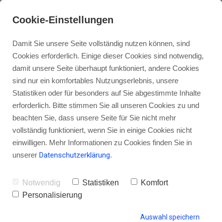
Cookie-Einstellungen
Damit Sie unsere Seite vollständig nutzen können, sind
Cookies erforderlich. Einige dieser Cookies sind notwendig,
damit unsere Seite überhaupt funktioniert, andere Cookies
sind nur ein komfortables Nutzungserlebnis, unsere
Content-Recycling: Instagram
Statistiken oder für besonders auf Sie abgestimmte Inhalte
Live zu Podcast-Episode
erforderlich. Bitte stimmen Sie all unseren Cookies zu und
beachten Sie, dass unsere Seite für Sie nicht mehr
vollständig funktioniert, wenn Sie in einige Cookies nicht
einwilligen. Mehr Informationen zu Cookies finden Sie in
unserer
Datenschutzerklärung
.
von Gordon Schönwälder
14. Februar 2022
8
Notwendig
Statistiken
Komfort
Personalisierung
HINTERLASSE EINEN KOMMENTAR
Auswahl speichern