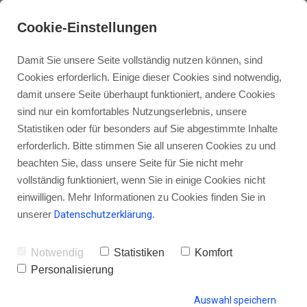
Cookie-Einstellungen
Damit Sie unsere Seite vollständig nutzen können, sind
Cookies erforderlich. Einige dieser Cookies sind notwendig,
damit unsere Seite überhaupt funktioniert, andere Cookies
sind nur ein komfortables Nutzungserlebnis, unsere
Christian Müller im Interview: Wie
Statistiken oder für besonders auf Sie abgestimmte Inhalte
du mit Snapchat deine Zuhörer
erforderlich. Bitte stimmen Sie all unseren Cookies zu und
beachten Sie, dass unsere Seite für Sie nicht mehr
hinter die Kulissen nehmen und
vollständig funktioniert, wenn Sie in einige Cookies nicht
kennenlernen kannst
einwilligen. Mehr Informationen zu Cookies finden Sie in
unserer
Datenschutzerklärung
.
Notwendig
Statistiken
Komfort
von Gordon Schönwälder
31. März 2016
7
Personalisierung
Auswahl speichern