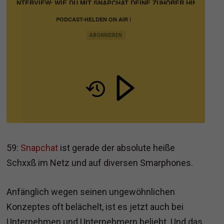
 IM INTERVIEW: WIE DU MIT SNAPCHAT DEINE ZUHÖRER HINTER D
PODCAST-HELDEN ON AIR |
PODCASTING IN BUSINESS,
MARKETING UND VERTRIEB
ABONNIEREN
59:
Snapchat
ist gerade der absolute heiße
Schxxß im Netz und auf diversen Smarphones.
Anfänglich wegen seinen ungewöhnlichen
Konzeptes oft belächelt, ist es jetzt auch bei
Unternehmen und Unternehmern beliebt. Und das