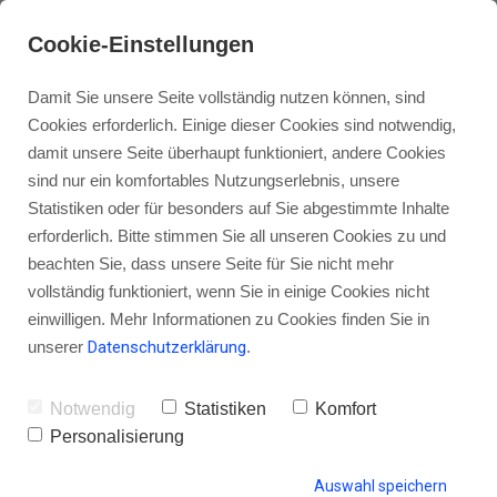
Cookie-Einstellungen
Damit Sie unsere Seite vollständig nutzen können, sind
Cookies erforderlich. Einige dieser Cookies sind notwendig,
damit unsere Seite überhaupt funktioniert, andere Cookies
sind nur ein komfortables Nutzungserlebnis, unsere
USB-Mikrofon Blue Yeti Nano im
Statistiken oder für besonders auf Sie abgestimmte Inhalte
Podcast-Test: Kleiner Allrounder
erforderlich. Bitte stimmen Sie all unseren Cookies zu und
beachten Sie, dass unsere Seite für Sie nicht mehr
mit großem Klang
vollständig funktioniert, wenn Sie in einige Cookies nicht
einwilligen. Mehr Informationen zu Cookies finden Sie in
unserer
Datenschutzerklärung
.
von Gordon Schönwälder
13. Dezember 2018
9
Notwendig
Statistiken
Komfort
Personalisierung
Auswahl speichern
HINTERLASSE EINEN KOMMENTAR