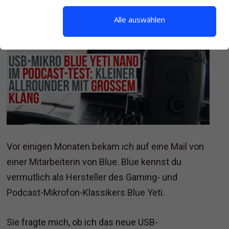
Alle auswählen
Vor einigen Monaten bekam ich auf eine Mail von
einer Mitarbeiterin von Blue. Blue kennst du
vermutlich als Hersteller des Gaming- und
Podcast-Mikrofon-Klassikers Blue Yeti.
Sie fragte mich, ob ich das neue USB-