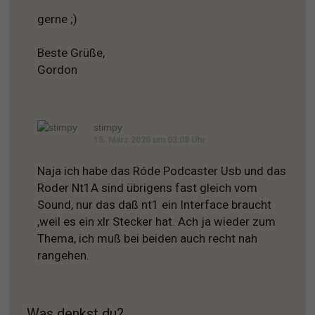
gerne ;)
Beste Grüße,
Gordon
stimpy
15. März 2020 um 03:08 Uhr
Naja ich habe das Róde Podcaster Usb und das
Roder Nt1A sind übrigens fast gleich vom
Sound, nur das daß nt1 ein Interface braucht
,weil es ein xlr Stecker hat. Ach ja wieder zum
Thema, ich muß bei beiden auch recht nah
rangehen.
Was denkst du?