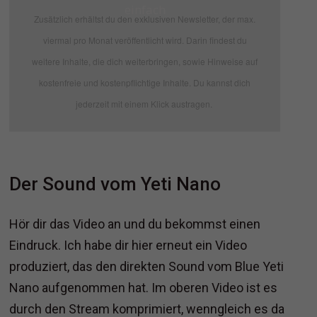
einfach
Zusätzlich erhältst du den exklusiven Newsletter, der max.
viermal pro Monat veröffentlicht wird. Darin findest du
weitere Inhalte, die dich weiterbringen, sowie Hinweise auf
kostenfreie und kostenpflichtige Inhalte. Du kannst dich
jederzeit mit einem Klick austragen.
Der Sound vom Yeti Nano
Hör dir das Video an und du bekommst einen
Eindruck. Ich habe dir hier erneut ein Video
produziert, das den direkten Sound vom Blue Yeti
Nano aufgenommen hat. Im oberen Video ist es
durch den Stream komprimiert, wenngleich es da