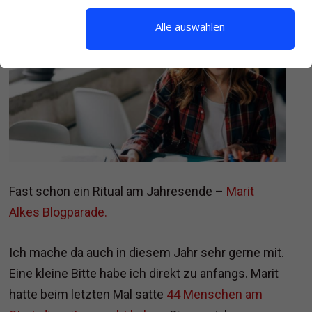
Alle auswählen
Fast schon ein Ritual am Jahresende –
Marit
Alkes Blogparade.
Ich mache da auch in diesem Jahr sehr gerne mit.
Eine kleine Bitte habe ich direkt zu anfangs. Marit
hatte beim letzten Mal satte
44 Menschen am