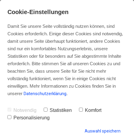
Cookie-Einstellungen
Damit Sie unsere Seite vollständig nutzen können, sind
Cookies erforderlich. Einige dieser Cookies sind notwendig,
damit unsere Seite überhaupt funktioniert, andere Cookies
sind nur ein komfortables Nutzungserlebnis, unsere
[Beitrag zur Blogparade] Was
Statistiken oder für besonders auf Sie abgestimmte Inhalte
bringt 2016 Neues?
erforderlich. Bitte stimmen Sie all unseren Cookies zu und
beachten Sie, dass unsere Seite für Sie nicht mehr
vollständig funktioniert, wenn Sie in einige Cookies nicht
einwilligen. Mehr Informationen zu Cookies finden Sie in
unserer
Datenschutzerklärung
.
von Gordon Schönwälder
10. Dezember 2015
13
Notwendig
Statistiken
Komfort
Personalisierung
HINTERLASSE EINEN KOMMENTAR
Auswahl speichern