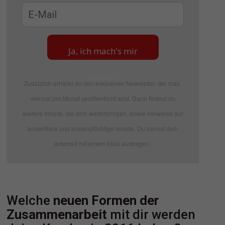
Ja, ich mach's mir
einfach
Zusätzlich erhältst du den exklusiven Newsletter, der max.
viermal pro Monat veröffentlicht wird. Darin findest du
weitere Inhalte, die dich weiterbringen, sowie Hinweise auf
kostenfreie und kostenpflichtige Inhalte. Du kannst dich
jederzeit mit einem Klick austragen.
Welche
neuen Formen der
Zusammenarbeit
mit dir werden