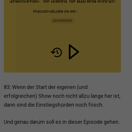
 (DATINGQUEENS): „DIE HÜRDEN, DIE MAN BEIM PODCAST-START HA
PODCAST-HELDEN ON AIR |
PODCASTING IN BUSINESS,
MARKETING UND VERTRIEB
ABONNIEREN
83: Wenn der Start der eigenen (und
erfolgreichen) Show noch nicht allzu lange her ist,
dann sind die Einstiegshürden noch frisch.
Und genau darum soll es in dieser Episode gehen.