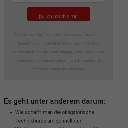
Ja, ich mach's mir
einfach
Zusätzlich erhältst du den exklusiven Newsletter, der max.
viermal pro Monat veröffentlicht wird. Darin findest du
weitere Inhalte, die dich weiterbringen, sowie Hinweise auf
kostenfreie und kostenpflichtige Inhalte. Du kannst dich
jederzeit mit einem Klick austragen.
Es geht unter anderem darum:
Wie schafft man die obligatorische
Technikhürde am schnellsten