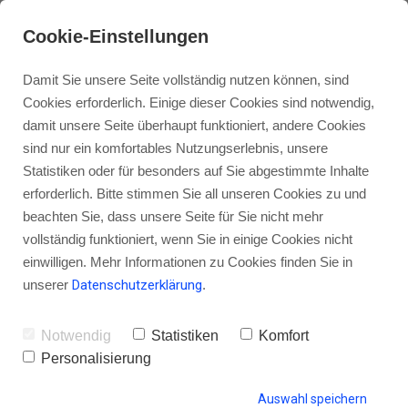
Cookie-Einstellungen
Damit Sie unsere Seite vollständig nutzen können, sind
Cookies erforderlich. Einige dieser Cookies sind notwendig,
damit unsere Seite überhaupt funktioniert, andere Cookies
sind nur ein komfortables Nutzungserlebnis, unsere
Anne Wiebke Weber
Statistiken oder für besonders auf Sie abgestimmte Inhalte
(Datingqueens): „Die Hürden, die
erforderlich. Bitte stimmen Sie all unseren Cookies zu und
beachten Sie, dass unsere Seite für Sie nicht mehr
man beim Podcast-Start hat, sind
vollständig funktioniert, wenn Sie in einige Cookies nicht
halb so wild“
einwilligen. Mehr Informationen zu Cookies finden Sie in
unserer
Datenschutzerklärung
.
Notwendig
Statistiken
Komfort
von Gordon Schönwälder
11. Januar 2017
1
Personalisierung
Auswahl speichern