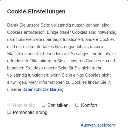
Cookie-Einstellungen
Damit Sie unsere Seite vollständig nutzen können, sind
Cookies erforderlich. Einige dieser Cookies sind notwendig,
damit unsere Seite überhaupt funktioniert, andere Cookies
sind nur ein komfortables Nutzungserlebnis, unsere
Abschlussfeuerwerk der
Statistiken oder für besonders auf Sie abgestimmte Inhalte
Blogparade – Was dein
erforderlich. Bitte stimmen Sie all unseren Cookies zu und
beachten Sie, dass unsere Seite für Sie nicht mehr
Smartphone über dich verrät
vollständig funktioniert, wenn Sie in einige Cookies nicht
einwilligen. Mehr Informationen zu Cookies finden Sie in
unserer
Datenschutzerklärung
.
von Gordon Schönwälder
20. Dezember 2015
2
Notwendig
Statistiken
Komfort
Personalisierung
Auswahl speichern
HINTERLASSE EINEN KOMMENTAR