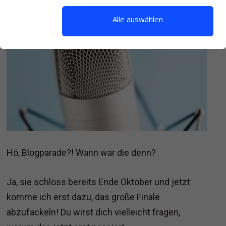
Alle auswählen
Hö, Blogparade?! Wann war die denn?
Ja, sie schloss bereits Ende Oktober und jetzt
komme ich erst dazu, das große Finale
abzufackeln! Du wirst dich vielleicht fragen,