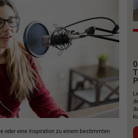
0
T
P
Le
d
d
K
e oder eine Inspiration zu einem bestimmten