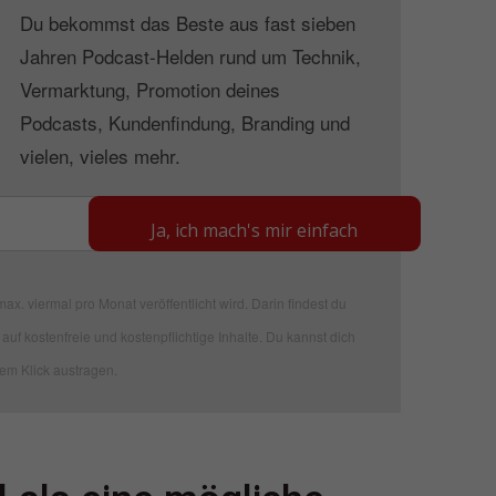
Du bekommst das Beste aus fast sieben
Jahren Podcast-Helden rund um Technik,
Vermarktung, Promotion deines
Podcasts, Kundenfindung, Branding und
vielen, vieles mehr.
Ja, ich mach's mir einfach
ax. viermal pro Monat veröffentlicht wird. Darin findest du
auf kostenfreie und kostenpflichtige Inhalte. Du kannst dich
nem Klick austragen.