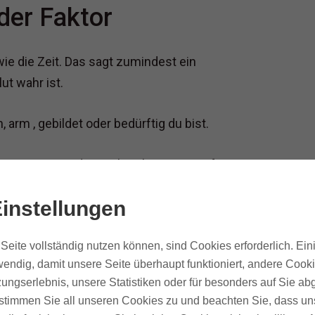
nder Faktor
 wie die Zeit. Das sagt zumindest ein
ut wahr ist.
h, arm , gebildet oder bedürftig du bist.
h gut managen und manchmal muss man für
 oder sie für eine Zeit beiseite schieben. Auch
instellungen
ch wir sind in der schnelllebigen Welt gefragt,
Seite vollständig nutzen können, sind Cookies erforderlich. Ein
endig, damit unsere Seite überhaupt funktioniert, andere Cooki
tor, denn wer von uns hat schon das Gefühl
ungserlebnis, unsere Statistiken oder für besonders auf Sie ab
u haben?"
te stimmen Sie all unseren Cookies zu und beachten Sie, dass uns