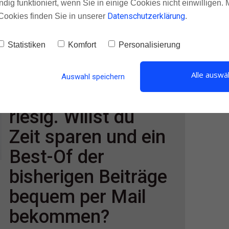
ndig funktioniert, wenn Sie in einige Cookies nicht einwilligen.
h ein großer Fan der 72-Stunden-Regel.
Datenschutzerklärung
Cookies finden Sie in unserer
.
Statistiken
Komfort
Personalisierung
Alle auswä
Auswahl speichern
Dieser Blog ist
riesig. Willst du
Zeit sparen und ein
Best-Of der
bisherigen Beiträge
bequem per Mail
bekommen?