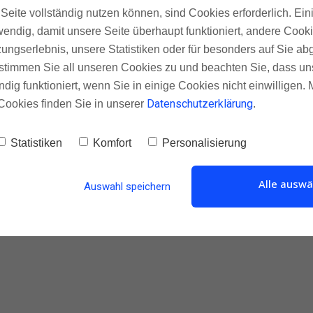
Einen Moment noch!
Seite vollständig nutzen können, sind Cookies erforderlich. Ein
endig, damit unsere Seite überhaupt funktioniert, andere Cooki
 diese 3 einfachen Schritte, um d
ungserlebnis, unsere Statistiken oder für besonders auf Sie ab
reservieren:
te stimmen Sie all unseren Cookies zu und beachten Sie, dass uns
ndig funktioniert, wenn Sie in einige Cookies nicht einwilligen.
Datenschutzerklärung
Cookies finden Sie in unserer
.
Statistiken
Komfort
Personalisierung
Alle auswä
Auswahl speichern
Schritt 2
Öffne diese E-Mail und klicke auf den Bestätigungslink.