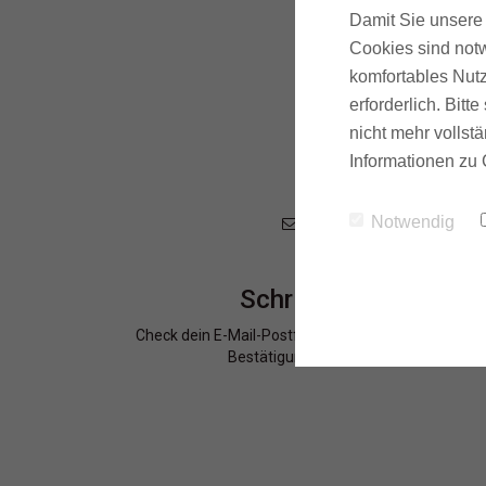
Damit Sie unsere 
Cookies sind notw
Bitte befolge
komfortables Nutz
erforderlich. Bit
nicht mehr vollstä
Informationen zu 
Notwendig
Schritt 1
Check dein E-Mail-Postfach und suche meine
Bestätigungsmail.