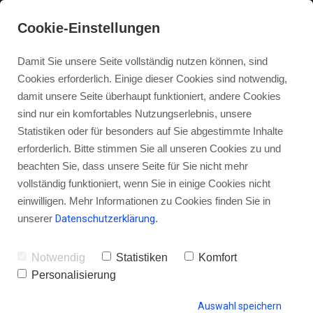
Cookie-Einstellungen
Damit Sie unsere Seite vollständig nutzen können, sind
Cookies erforderlich. Einige dieser Cookies sind notwendig,
damit unsere Seite überhaupt funktioniert, andere Cookies
sind nur ein komfortables Nutzungserlebnis, unsere
Datenschutz
Statistiken oder für besonders auf Sie abgestimmte Inhalte
erforderlich. Bitte stimmen Sie all unseren Cookies zu und
beachten Sie, dass unsere Seite für Sie nicht mehr
vollständig funktioniert, wenn Sie in einige Cookies nicht
Die Betreiber dieser Seiten nehmen den
einwilligen. Mehr Informationen zu Cookies finden Sie in
Schutz Ihrer persönlichen Daten sehr ernst.
unserer
Datenschutzerklärung
.
Wir behandeln Ihre personenbezogenen Daten
vertraulich und entsprechend der gesetzlichen
Notwendig
Statistiken
Komfort
Personalisierung
Datenschutzvorschriften sowie dieser
Datenschutzerklärung.
Auswahl speichern