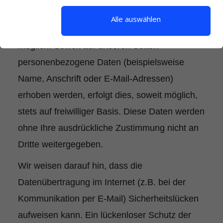
Die Nutzung unserer Webseite ist in der Regel
Alle auswählen
ohne Angabe personenbezogener Daten
möglich. Soweit auf unseren Seiten
personenbezogene Daten (beispielsweise
Name, Anschrift oder E-Mail-Adressen)
erhoben werden, erfolgt dies, soweit möglich,
stets auf freiwilliger Basis. Diese Daten werden
ohne Ihre ausdrückliche Zustimmung nicht an
Dritte weitergegeben.
Wir weisen darauf hin, dass die
Datenübertragung im Internet (z.B. bei der
Kommunikation per E-Mail) Sicherheitslücken
aufweisen kann. Ein lückenloser Schutz der